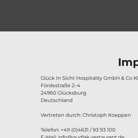
Im
Glück In Sicht Hospitality GmbH & Co KG
Fördestraße 2–4

24960 Glücksburg

Deutschland

Vertreten durch: Christoph Koeppen

Telefon: +49 (0)4631 / 93 93 100

E-Mail: info@gudlak-restaurant.de
